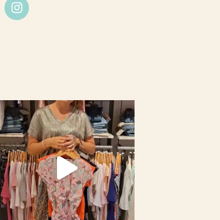
I
n
s
t
a
g
r
a
m