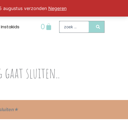
 25 augustus verzonden
Negeren
Search
Winkelwagen
0
Instakids
...
 gaat sluiten..
sluiten
★