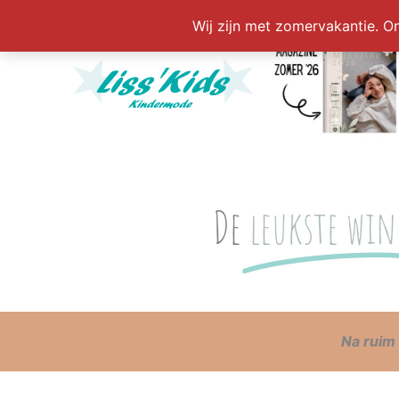
Ga
Wij zijn met zomervakantie. On
naar
de
inhoud
De
leukste win
N
a ruim 