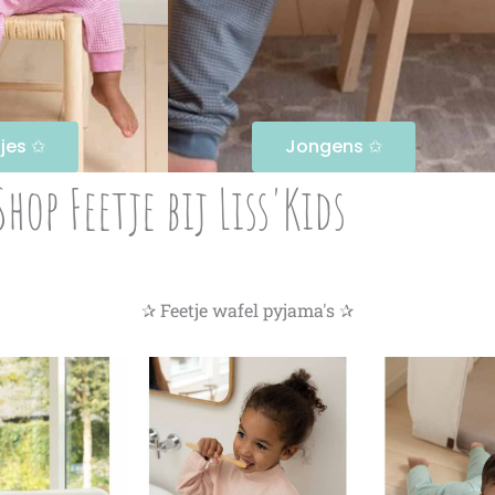
jes ✩
Jongens ✩
Shop Feetje bij Liss'Kids
✰ Feetje wafel pyjama's ✰