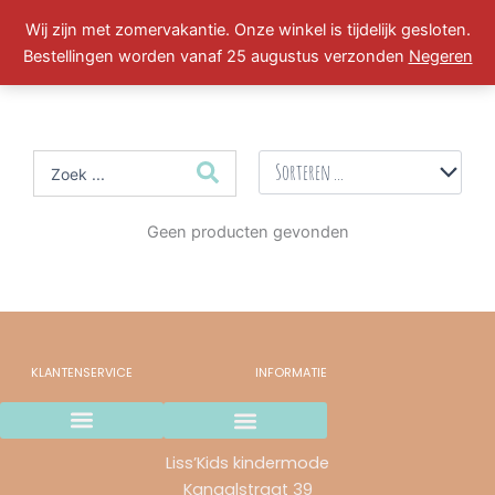
Ga
Wij zijn met zomervakantie. Onze winkel is tijdelijk gesloten.
naar
Winkelwa
0
Bestellingen worden vanaf 25 augustus verzonden
Negeren
de
inhoud
Search
...
Geen producten gevonden
KLANTENSERVICE
INFORMATIE
Wij gaan stoppen..
Verzending en betaalmethodes
Ruilen & retourneren
Garantie & Klachten
Liss’Kids kindermode
Kanaalstraat 39