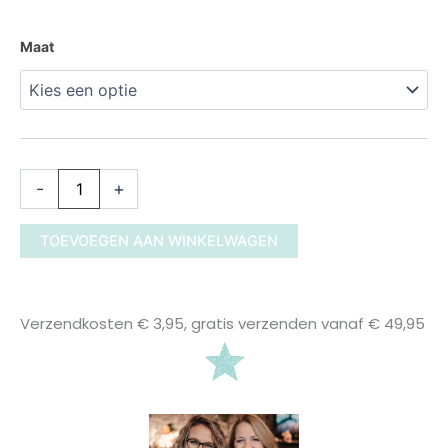
3055561
Maat
Maat
80
-
128
aantal
-
+
TOEVOEGEN AAN WINKELWAGEN
Verzendkosten € 3,95, gratis verzenden vanaf € 49,95