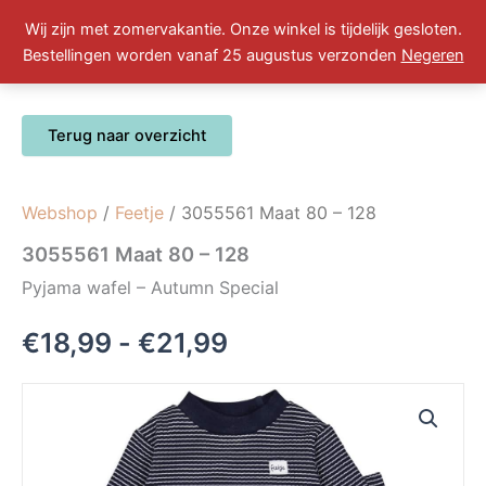
Ga
Wij zijn met zomervakantie. Onze winkel is tijdelijk gesloten.
naar
Winkelwa
0
Bestellingen worden vanaf 25 augustus verzonden
Negeren
de
inhoud
Webshop
/
Feetje
/ 3055561 Maat 80 – 128
3055561 Maat 80 – 128
Pyjama wafel – Autumn Special
Prijsklasse:
€
18,99
-
€
21,99
€18,99
tot
€21,99