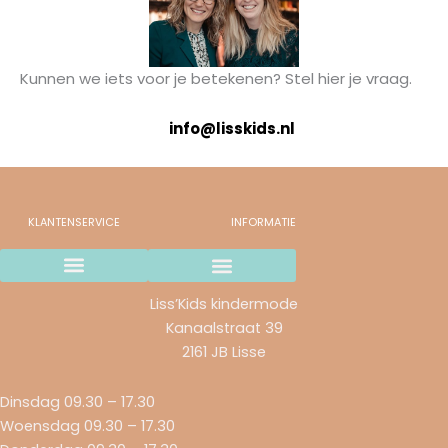
Kunnen we iets voor je betekenen? Stel hier je vraag.
info@lisskids.nl
KLANTENSERVICE
INFORMATIE
Wij gaan stoppen..
Verzending en betaalmethodes
Ruilen & retourneren
Garantie & Klachten
Liss’Kids kindermode
Kanaalstraat 39
2161 JB Lisse
Dinsdag 09.30 – 17.30
Woensdag 09.30 – 17.30