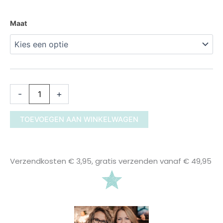
3055582
Maat
maat
140
-
152
aantal
-
+
TOEVOEGEN AAN WINKELWAGEN
Verzendkosten € 3,95, gratis verzenden vanaf € 49,95