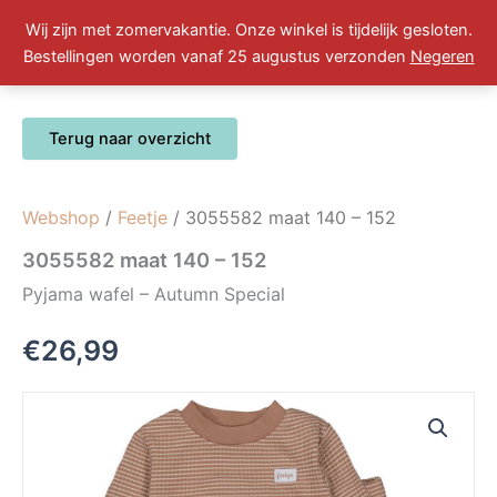
Ga
Wij zijn met zomervakantie. Onze winkel is tijdelijk gesloten.
naar
Winkelwa
0
Bestellingen worden vanaf 25 augustus verzonden
Negeren
de
inhoud
Webshop
/
Feetje
/ 3055582 maat 140 – 152
3055582 maat 140 – 152
Pyjama wafel – Autumn Special
€
26,99