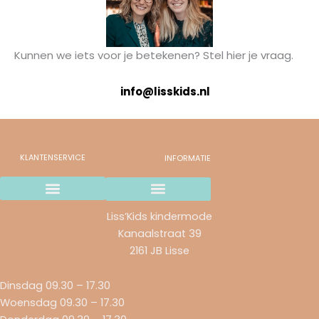
Kunnen we iets voor je betekenen? Stel hier je vraag.
info@lisskids.nl
KLANTENSERVICE
INFORMATIE
Wij gaan stoppen..
Verzending en betaalmethodes
Ruilen & retourneren
Garantie & Klachten
Liss’Kids kindermode
Kanaalstraat 39
2161 JB Lisse
Dinsdag 09.30 – 17.30
Woensdag 09.30 – 17.30