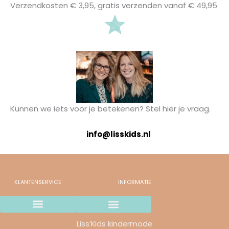
Verzendkosten € 3,95, gratis verzenden vanaf € 49,95
Kunnen we iets voor je betekenen? Stel hier je vraag.
info@lisskids.nl
KLANTENSERVICE
INFORMATIE
Wij gaan stoppen..
Verzending en betaalmethodes
Ruilen & retourneren
Garantie & Klachten
Liss’Kids kindermode