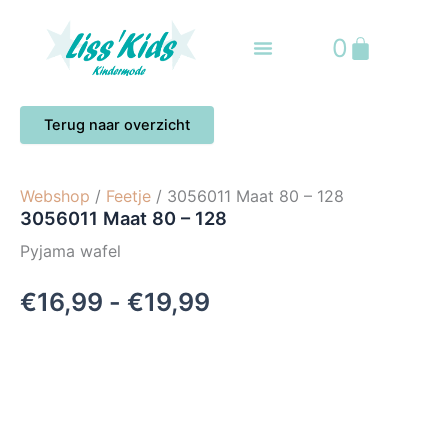
Ga
naar
Winkelwa
0
de
inhoud
Webshop
/
Feetje
/ 3056011 Maat 80 – 128
3056011 Maat 80 – 128
Pyjama wafel
Prijsklasse:
€
16,99
-
€
19,99
€16,99
tot
€19,99