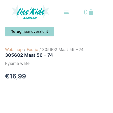
Ga
naar
Winkelwa
0
de
inhoud
Webshop
/
Feetje
/ 305602 Maat 56 – 74
305602 Maat 56 – 74
Pyjama wafel
€
16,99