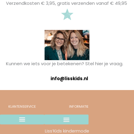
Verzendkosten € 3,95, gratis verzenden vanaf € 49,95
Kunnen we iets voor je betekenen? Stel hier je vraag.
info@lisskids.nl
KLANTENSERVICE
INFORMATIE
Wij gaan stoppen..
Verzending en betaalmethodes
Ruilen & retourneren
Garantie & Klachten
Liss’Kids kindermode