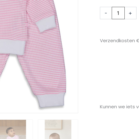
Maat
80
-
+
-
128
aantal
Verzendkosten € 
Kunnen we iets vo