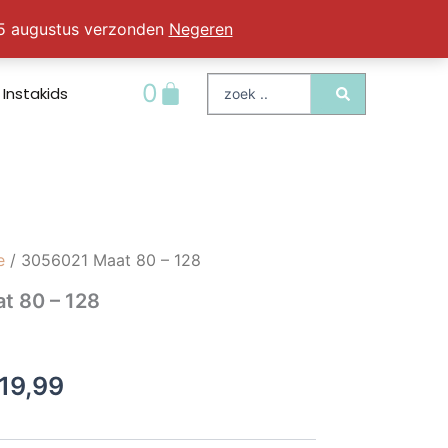
 25 augustus verzonden
Negeren
Search
Winkelwagen
0
Instakids
...
e
/ 3056021 Maat 80 – 128
t 80 – 128
Prijsklasse:
19,99
€16,99
tot