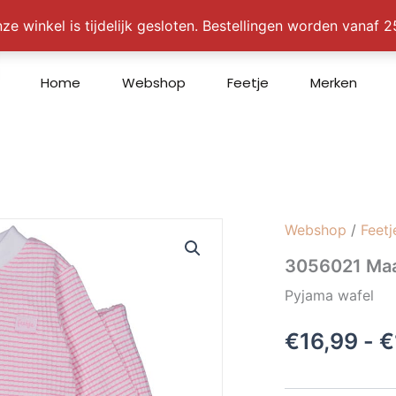
ze winkel is tijdelijk gesloten. Bestellingen worden vanaf
Home
Webshop
Feetje
Merken
Webshop
/
Feetj
3056021 Maa
Pyjama wafel
€
16,99
-
€
3056021