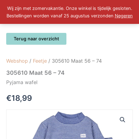
Ga
Wij zijn met zomervakantie. Onze winkel is tijdelijk gesloten.
naar
Winkelwa
0
Bestellingen worden vanaf 25 augustus verzonden
Negeren
de
inhoud
Webshop
/
Feetje
/ 305610 Maat 56 – 74
305610 Maat 56 – 74
Pyjama wafel
€
18,99