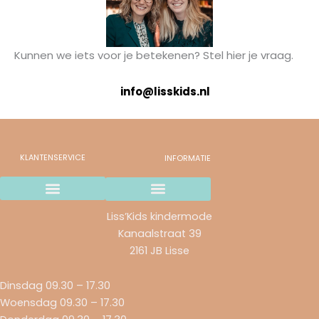
Kunnen we iets voor je betekenen? Stel hier je vraag.
info@lisskids.nl
KLANTENSERVICE
INFORMATIE
Wij gaan stoppen..
Verzending en betaalmethodes
Ruilen & retourneren
Garantie & Klachten
Liss’Kids kindermode
Kanaalstraat 39
2161 JB Lisse
Dinsdag 09.30 – 17.30
Woensdag 09.30 – 17.30