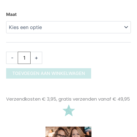
305610
Maat
Maat
56
-
74
aantal
-
+
TOEVOEGEN AAN WINKELWAGEN
Verzendkosten € 3,95, gratis verzenden vanaf € 49,95