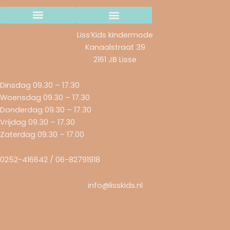
Wij gaan stoppen..
Verzending en betaalmethodes
Ruilen & retourneren
Garantie & Klachten
Liss’Kids kindermode
Kanaalstraat 39
2161 JB Lisse
Dinsdag 09.30 – 17.30
Woensdag 09.30 – 17.30
Donderdag 09.30 – 17.30
Vrijdag 09.30 – 17.30
Zaterdag 09.30 – 17.00
0252-416642 / 06-82791918
info@lisskids.nl