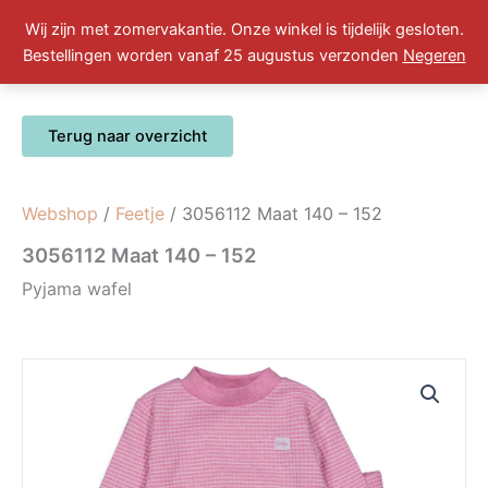
Ga
Wij zijn met zomervakantie. Onze winkel is tijdelijk gesloten.
naar
Winkelwa
0
Bestellingen worden vanaf 25 augustus verzonden
Negeren
de
inhoud
Webshop
/
Feetje
/ 3056112 Maat 140 – 152
3056112 Maat 140 – 152
Pyjama wafel