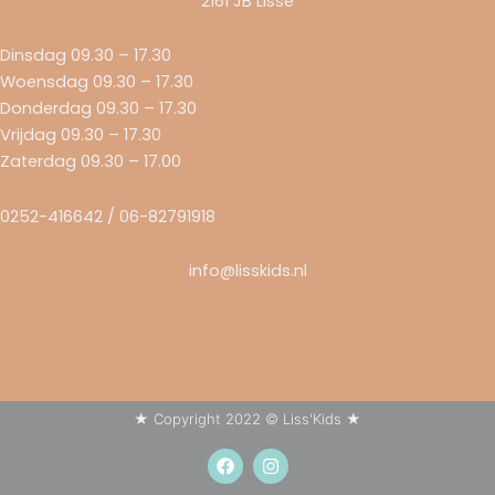
2161 JB Lisse
Dinsdag 09.30 – 17.30
Woensdag 09.30 – 17.30
Donderdag 09.30 – 17.30
Vrijdag 09.30 – 17.30
Zaterdag 09.30 – 17.00
0252-416642 / 06-82791918
info@lisskids.nl
★ Copyright 2022 © Liss'Kids ★
F
I
a
n
c
s